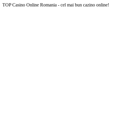
TOP Casino Online Romania - cel mai bun cazino online!